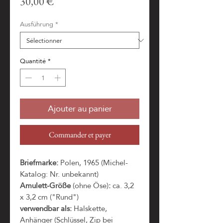
Prix
30,00 €
Ausführung
*
Quantité
*
Ajouter au panier
Commander et payer
Briefmarke:
Polen, 1965 (Michel-
Katalog: Nr. unbekannt)
Amulett-Größe
(ohne Öse)
:
ca. 3,2
x 3,2 cm ("Rund")
verwendbar als:
Halskette,
Anhänger (Schlüssel, Zip bei