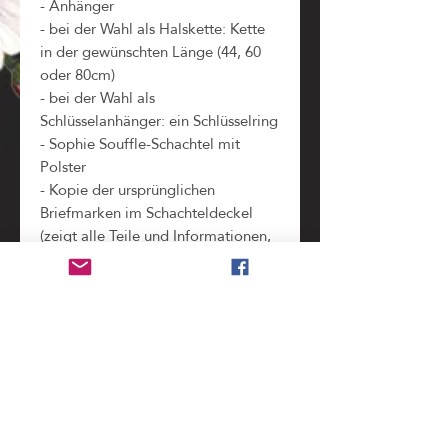
- Anhänger
- bei der Wahl als Halskette: Kette
in der gewünschten Länge (44, 60
oder 80cm)
- bei der Wahl als
Schlüsselanhänger: ein Schlüsselring
- Sophie Souffle-Schachtel mit
Polster
- Kopie der ursprünglichen
Briefmarken im Schachteldeckel
(zeigt alle Teile und Informationen,
die bei der Verarbeitung der
Original-Briefmarke
weggeschnitten werden mussten)
Benutzung
nicht wasserdicht
, bitte unbedingt vor dem
Pfleghinweis
Duschen und Baden abnehmen. (Regen stellt
kein Problem dar!)