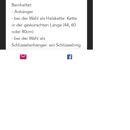
Beinhaltet:
- Anhänger
- bei der Wahl als Halskette: Kette
in der gewünschten Länge (44, 60
oder 80cm)
- bei der Wahl als
Schlüsselanhänger: ein Schlüsselring
- Sophie Souffle-Schachtel mit
Polster
- Kopie der ursprünglichen
Briefmarken im Schachteldeckel
(zeigt alle Teile und Informationen,
die bei der Verarbeitung der
Original-Briefmarke
weggeschnitten werden mussten)
#Handelskammer
Benutzung