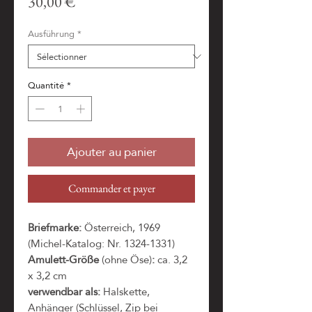
Prix
30,00 €
Ausführung
*
Quantité
*
Ajouter au panier
Commander et payer
Briefmarke:
Österreich, 1969
(Michel-Katalog: Nr. 1324-1331)
Amulett-Größe
(ohne Öse)
:
ca. 3,2
x 3,2 cm
verwendbar als:
Halskette,
Anhänger (Schlüssel, Zip bei