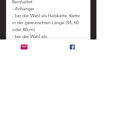
Beinhaltet:
- Anhänger
- bei der Wahl als Halskette: Kette
in der gewünschten Länge (44, 60
oder 80cm)
- bei der Wahl als
Schlüsselanhänger: ein Schlüsselring
- Sophie Souffle-Schachtel mit
Polster
- Kopie der ursprünglichen
Briefmarken im Schachteldeckel
(zeigt alle Teile und Informationen,
die bei der Verarbeitung der
Original-Briefmarke
weggeschnitten werden mussten)
Benutzung
nicht wasserdicht
, bitte unbedingt vor dem
Pfleghinweis
Duschen und Baden abnehmen. (Regen stellt