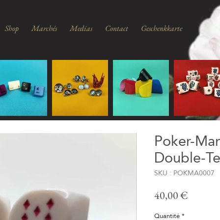
Shop
Marchés
Medias
Contact
Geschenkkarte
Poker-Man
Double-Te
SKU : POKMA0007
Prix
40,00 €
Quantité
*