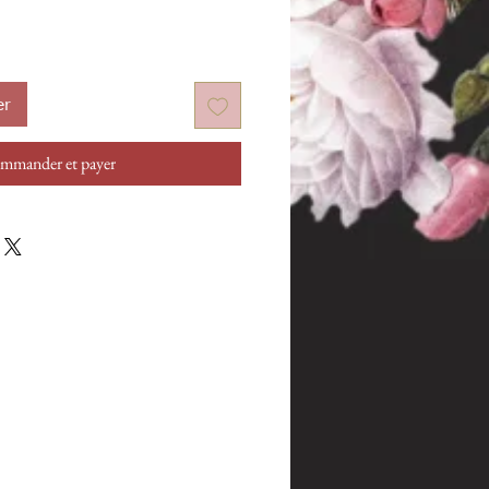
er
mmander et payer