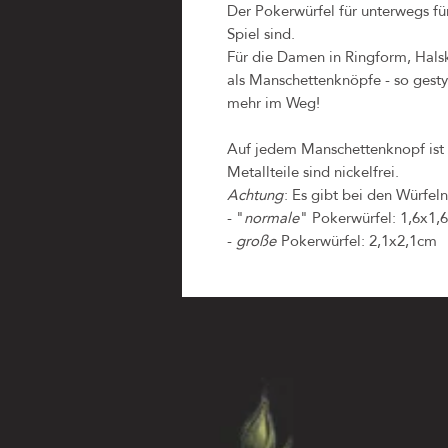
Der Pokerwürfel für unterwegs für 
Spiel sind.
Für die Damen in Ringform, Halsk
als Manschettenknöpfe - so gesty
mehr im Weg!
Auf jedem Manschettenknopf ist ei
Metallteile sind nickelfrei.
Achtung
: Es gibt bei den Würfel
- "
normale
" Pokerwürfel: 1,6x1,
-
große
Pokerwürfel: 2,1x2,1cm