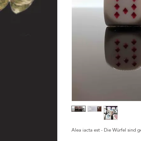
Alea iacta est - Die Würfel sind g