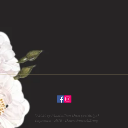
© 2020 by Maximilian Diezl (webdesign)
Impressum
-
AGB
-
Datenschutzerklärung