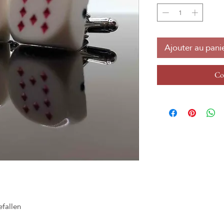
Ajouter au pani
Co
efallen