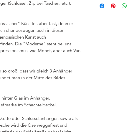
er (Schlüssel, Zip bei Taschen, etc.),
(z.B. bei Märkten) inner
umgetauscht werden. Bitte
Frist. Rechnung und Orig
nössischer" Künstler, aber fast, denn er
unbedingt aufheben. Sollte
edoch eher deswegen auch in dieser
bitte dennoch an uns, so
genössischen Kunst auch
Problems finden können.
 finden. Die "Moderne" steht bei uns
Käufer zu tragen.
mpressionismus, wie Monet, aber auch Van
Das Widerrufsrecht verfä
diese Ware nicht an ande
Sollten Sie jedoch unzuf
Kontakt auf, sodass wir 
 so groß, dass wir gleich 3 Anhänger
Bei Mängel oder Schäden,
indet man in der Mitte des Bildes.
Eigenverschulden) ableitb
durch dasselbe Produkt in
hierfür beträgt 1 Jahr.
h hinter Glas im Anhänger.
iefmarke im Schachteldeckel.
skette oder Schlüsselanhänger, sowie als
rosche wird die Öse weggefrest und
stände der Schleifstelle daher leicht