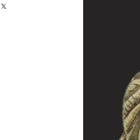
halb von 14 Tagen zurückgegeben - oder
 melden Sie sich bei uns innerhalb dieser
inal-Verpackung bitte in diesem Fall
 die Frist abgelaufen sein, wenden Sie sich
dass wir trotzdem eine Lösung des
 Die Kosten der Rücksendung hat der
llt jedoch bei Sonderanfertigungen, da
re Kunden weiterverkauft werden kann.
rieden sein, nehmen Sie dennoch mit uns
das Problem lösen können.
 die aus der Produktion (und nicht aus
ar sind, wird die Ware repariert oder
 gleicher Ausführung ersetzt. Die Frist