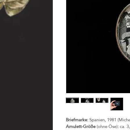
Briefmarke:
Spanien, 1981 (Miche
Amulett-Größe
(ohne Öse)
:
ca. 3