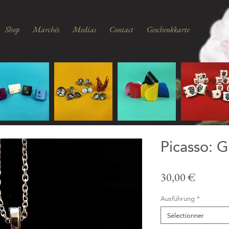
Shop
Marchés
Medias
Contact
Geschenkkarte
Picasso: G
Prix
30,00 €
Ausführung
*
Sélectionner