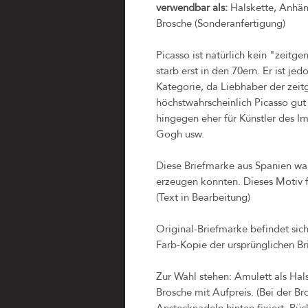
verwendbar als:
Halskette, Anhäng
Brosche (Sonderanfertigung)
Picasso ist natürlich kein "zeitge
starb erst in den 70ern. Er ist j
Kategorie, da Liebhaber der zeit
höchstwahrscheinlich Picasso gut
hingegen eher für Künstler des I
Gogh usw.
Diese Briefmarke aus Spanien war
erzeugen konnten. Dieses Motiv f
(Text in Bearbeitung)
Original-Briefmarke befindet sic
Farb-Kopie der ursprünglichen Br
Zur Wahl stehen: Amulett als Hal
Brosche mit Aufpreis. (Bei der B
Anstecknadeln hinten fixiert. Rück