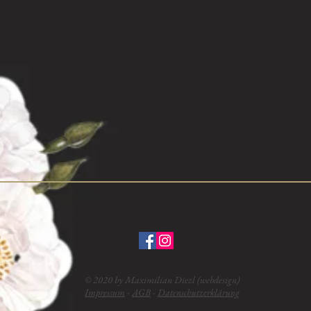
© 2020 by Maximilian Diezl (webdesign)
Impressum
-
AGB
-
Datenschutzerklärung