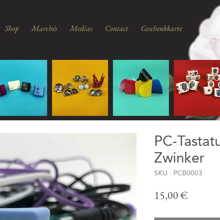
Shop
Marchés
Medias
Contact
Geschenkkarte
PC-Tastatu
Zwinker
SKU : PCB0003
Prix
15,00 €