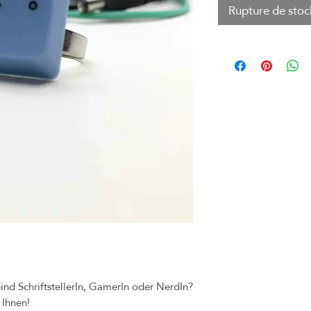
Rupture de stoc
ind SchriftstellerIn, GamerIn oder NerdIn?
 Ihnen!