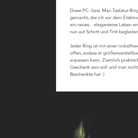
Diese PC- bzw. Mac-Tastatur-Ring
gemacht, die ich vor dem Elektro
ein neues... eleganteres Leben ei
nun auf Schritt und Tritt begleiten
Jeder Ring ist mit einer nickelfre
offen, sodass er größenverstellbar
anpassen kann. Ziemlich praktisc
Geschenk sein soll und man nich
Beschenkte hat :)