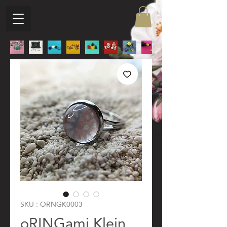
SKU : ORNGK0003
oRINGami Klein