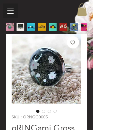
SKU : ORNGG0005
oRINGami Gross