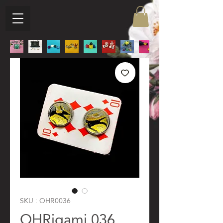
SKU : OHR0036
OHRigami 036