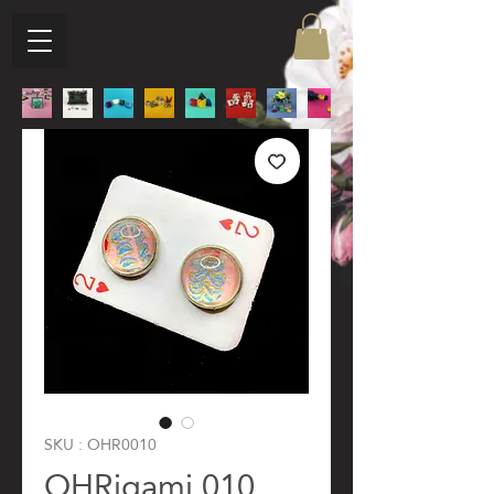
SKU : OHR0010
OHRigami 010