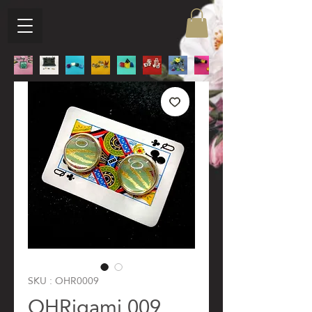
SKU : OHR0009
OHRigami 009