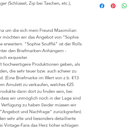
er (Schlüssel, Zip bei Taschen, etc.),
(z.B. bei Märkten) inner
umgetauscht werden. Bitte
Frist. Rechnung und Orig
unbedingt aufheben. Sollte
rma um die sich mein Freund Maximilian
bitte dennoch an uns, so
er möchten wir das Angebot von "Sophie
Problems finden können.
 erweitern. "Sophie Soufflé" ist der Rolls
Käufer zu tragen.
unter den Briefmarken-Anhängern -
Das Widerrufsrecht verfä
diese Ware nicht an ande
och exquisiter.
Sollten Sie jedoch unzuf
ft hochwertigere Produktionen geben, als
Kontakt auf, sodass wir 
den, die sehr teuer bzw. auch schwer zu
Bei Mängel oder Schäden,
. (Eine Briefmarke im Wert von z.b. €13
Eigenverschulden) ableitb
nem Amulett zu verkaufen, welches €25
durch dasselbe Produkt in
odukte dann dort zu finden sein, bei
hierfür beträgt 1 Jahr.
 dass wir unmöglich noch in der Lage sind
r Verfügung zu haben (leider müssen wir
p "Angebot und Nachfrage" zurückgreifen).
en sehr alte und besonders detaillierte
bei Vintage-Fans das Herz höher schlagen