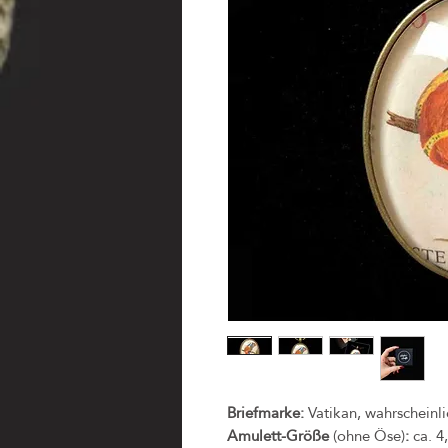
Briefmarke:
Vatikan, wahrscheinli
Amulett-Größe
(ohne Öse)
:
ca. 4