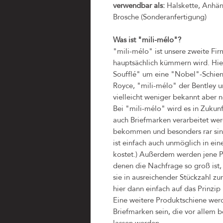
verwendbar als:
Halskette, Anhäng
Brosche (Sonderanfertigung)
Was ist "mili-mélo"?
"mili-mélo" ist unsere zweite Fi
hauptsächlich kümmern wird. Hi
Soufflé" um eine "Nobel"-Schiene
Royce, "mili-mélo" der Bentley 
vielleicht weniger bekannt aber n
Bei "mili-mélo" wird es in Zukun
auch Briefmarken verarbeitet wer
bekommen und besonders rar sind
ist einfach auch unmöglich in ei
kostet.) Außerdem werden jene Pr
denen die Nachfrage so groß ist,
sie in ausreichender Stückzahl zu
hier dann einfach auf das Prinzi
Eine weitere Produktschiene werd
Briefmarken sein, die vor allem 
lassen werden.