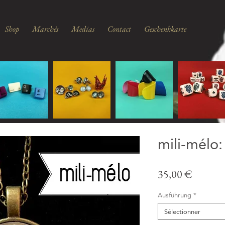
Shop
Marchés
Medias
Contact
Geschenkkarte
mili-mélo:
Prix
35,00 €
Ausführung
*
Sélectionner