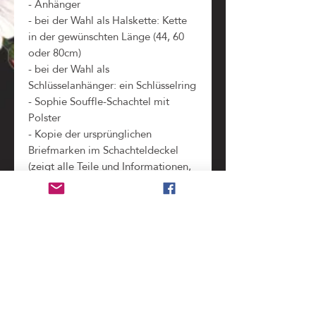
- Anhänger
- bei der Wahl als Halskette: Kette
in der gewünschten Länge (44, 60
oder 80cm)
- bei der Wahl als
Schlüsselanhänger: ein Schlüsselring
- Sophie Souffle-Schachtel mit
Polster
- Kopie der ursprünglichen
Briefmarken im Schachteldeckel
(zeigt alle Teile und Informationen,
die bei der Verarbeitung der
Original-Briefmarke
weggeschnitten werden mussten)
Benutzung
nicht wasserdicht
, bitte unbedingt vor dem
Pfleghinweis
Duschen und Baden abnehmen. (Regen stellt
kein Problem dar!)