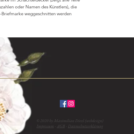
eszahlen oder Namen des Künstlers), die
al-Briefmarke weggeschnitten werden
© 2020 by Maximilian Diezl (webdesign)
Impressum
-
AGB
-
Datenschutzerklärung