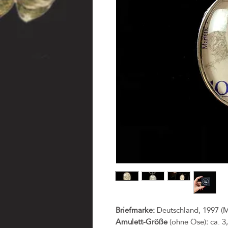
Briefmarke:
Deutschland, 1997 (M
Amulett-Größe
(ohne Öse)
:
ca. 3