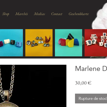
Shop
Marchés
Medias
Contact
Geschenkkarte
Marlene D
Prix
30,00 €
Rupture de stoc