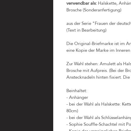
verwendbar als:
Halskette, Anhäng
Brosche (Sonderanfertigung)
aus der Serie "Frauen der deutsc
(Text in Bearbeitung)
Die Original-Briefmarke ist im An
eine Kopie der Marke im Inneren 
Zur Wahl stehen: Amulett als Hal
Brosche mit Aufpreis. (Bei der B
Anstecknadeln hinten fixiert. Die S
Beinhaltet:
- Anhänger
- bei der Wahl als Halskette: Ket
80cm)
- bei der Wahl als Schlüsselanhäng
- Sophie Souffle-Schachtel mit Po
- Kopie der ursprünglichen Briefm