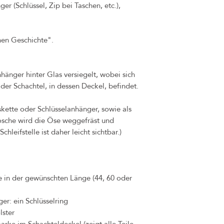
Sollten Sie jedoch unzuf
er (Schlüssel, Zip bei Taschen, etc.),
Kontakt auf, sodass wir 
Bei Mängel oder Schäden,
Eigenverschulden) ableitb
hen Geschichte".
durch dasselbe Produkt in
hierfür beträgt 1 Jahr.
hänger hinter Glas versiegelt, wobei sich
der Schachtel, in dessen Deckel, befindet.
skette oder Schlüsselanhänger, sowie als
rosche wird die Öse weggefräst und
chleifstelle ist daher leicht sichtbar.)
te in der gewünschten Länge (44, 60 oder
er: ein Schlüsselring
lster
arke im Schachteldeckel (zeigt alle Teile