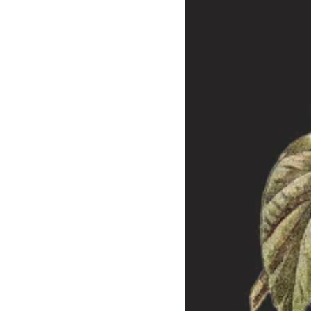
rieden sein, nehmen Sie dennoch mit uns
das Problem lösen können.
 die aus der Produktion (und nicht aus
ar sind, wird die Ware repariert oder
 gleicher Ausführung ersetzt. Die Frist