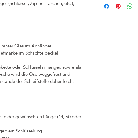
er (Schlüssel, Zip bei Taschen, etc.),
(z.B. bei Märkten) inner
umgetauscht werden. Bitte
Frist. Rechnung und Orig
unbedingt aufheben. Sollte
bitte dennoch an uns, so
Problems finden können.
h hinter Glas im Anhänger.
Käufer zu tragen.
iefmarke im Schachteldeckel.
Das Widerrufsrecht verfä
diese Ware nicht an ande
Sollten Sie jedoch unzuf
skette oder Schlüsselanhänger, sowie als
Kontakt auf, sodass wir 
rosche wird die Öse weggefrest und
Bei Mängel oder Schäden,
stände der Schleifstelle daher leicht
Eigenverschulden) ableitb
durch dasselbe Produkt in
hierfür beträgt 1 Jahr.
te in der gewünschten Länge (44, 60 oder
er: ein Schlüsselring
lster