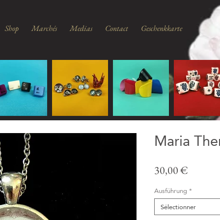
Shop
Marchés
Medias
Contact
Geschenkkarte
Maria Ther
Prix
30,00 €
Ausführung
*
Sélectionner