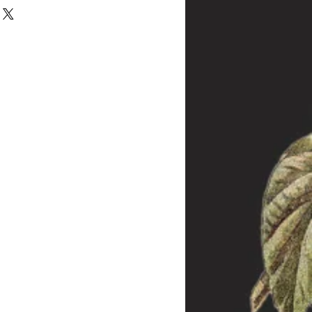
halb von 14 Tagen zurückgegeben - oder
 melden Sie sich bei uns innerhalb dieser
inal-Verpackung bitte in diesem Fall
 die Frist abgelaufen sein, wenden Sie sich
dass wir trotzdem eine Lösung des
 Die Kosten der Rücksendung hat der
llt jedoch bei Sonderanfertigungen, da
re Kunden weiterverkauft werden kann.
rieden sein, nehmen Sie dennoch mit uns
das Problem lösen können.
 die aus der Produktion (und nicht aus
ar sind, wird die Ware repariert oder
 gleicher Ausführung ersetzt. Die Frist