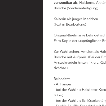
verwendbar als:
Halskette, Anhäng
Brosche (Sonderanfertigung)
Kaiserin als junges Mädchen.
(Text in Bearbeitung)
Original-Briefmarke befindet sic
Farb-Kopie der ursprünglichen Br
Zur Wahl stehen: Amulett als Hal
Brosche mit Aufpreis. (Bei der B
Anstecknadeln hinten fixiert. Rück
sichtbar.)
Beinhaltet:
- Anhänger
- bei der Wahl als Halskette: Ket
80cm)
- bei der Wahl als Schlüsselanhäng
- Sophie Souffle-Schachtel mit Po