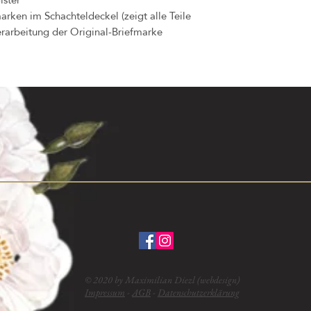
arken im Schachteldeckel (zeigt alle Teile
erarbeitung der Original-Briefmarke
© 2020 by Maximilian Diezl (webdesign)
Impressum
-
AGB
-
Datenschutzerklärung