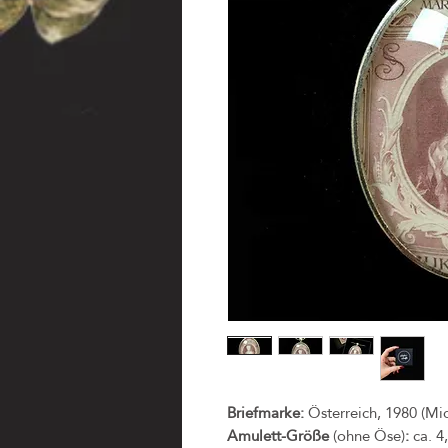
Briefmarke:
Österreich, 1980 (Mic
Amulett-Größe
(ohne Öse)
:
ca. 4