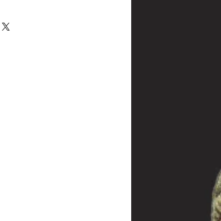
 bleifreiem Eisen.
as Produkt via Post oder auch persönlich
halb von 14 Tagen zurückgegeben - oder
 melden Sie sich bei uns innerhalb dieser
inal-Verpackung bitte in diesem Fall
 die Frist abgelaufen sein, wenden Sie sich
dass wir trotzdem eine Lösung des
 Die Kosten der Rücksendung hat der
llt jedoch bei Sonderanfertigungen, da
re Kunden weiterverkauft werden kann.
rieden sein, nehmen Sie dennoch mit uns
das Problem lösen können.
 die aus der Produktion (und nicht aus
ar sind, wird die Ware repariert oder
 gleicher Ausführung ersetzt. Die Frist