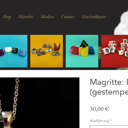
Shop
Marchés
Medias
Contact
Geschenkkarte
Magritte:
(gestempe
Prix
30,00 €
Ausführung
*