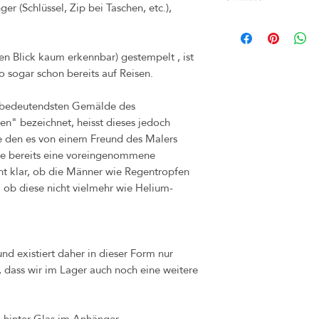
er (Schlüssel, Zip bei Taschen, etc.),
Gold aus nickelfreiem und
Bei Nichtgefallen kann d
(z.B. bei Märkten) inner
ten Blick kaum erkennbar) gestempelt , ist
umgetauscht werden. Bitte
Frist. Rechnung und Orig
o sogar schon bereits auf Reisen.
unbedingt aufheben. Sollte
bitte dennoch an uns, so
r bedeutendsten Gemälde des
Problems finden können.
en" bezeichnet, heisst dieses jedoch
Käufer zu tragen.
 den es von einem Freund des Malers
Das Widerrufsrecht verfä
me bereits eine voreingenommene
diese Ware nicht an ande
icht klar, ob die Männer wie Regentropfen
Sollten Sie jedoch unzuf
: ob diese nicht vielmehr wie Helium-
Kontakt auf, sodass wir 
Bei Mängel oder Schäden,
Eigenverschulden) ableitb
durch dasselbe Produkt in
hierfür beträgt 1 Jahr.
nd existiert daher in dieser Form nur
, dass wir im Lager auch noch eine weitere
h hinter Glas im Anhänger.