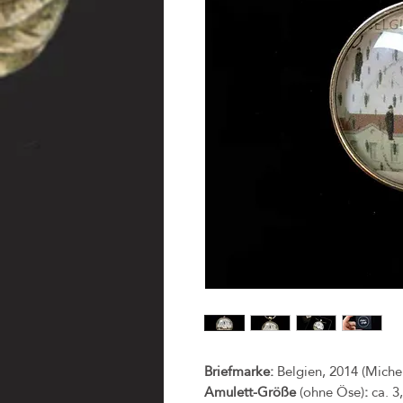
Briefmarke:
Belgien, 2014 (Miche
Amulett-Größe
(ohne Öse)
:
ca. 3