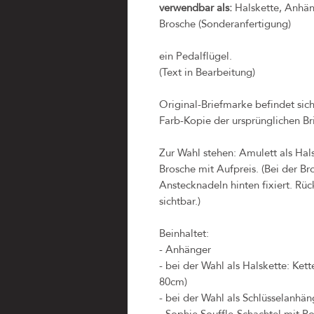
verwendbar als:
Halskette, Anhäng
Brosche (Sonderanfertigung)
ein Pedalflügel.
(Text in Bearbeitung)
Original-Briefmarke befindet sic
Farb-Kopie der ursprünglichen Br
Zur Wahl stehen: Amulett als Hal
Brosche mit Aufpreis. (Bei der B
Anstecknadeln hinten fixiert. Rück
sichtbar.)
Beinhaltet:
- Anhänger
- bei der Wahl als Halskette: Ket
80cm)
- bei der Wahl als Schlüsselanhäng
- Sophie Souffle-Schachtel mit Po