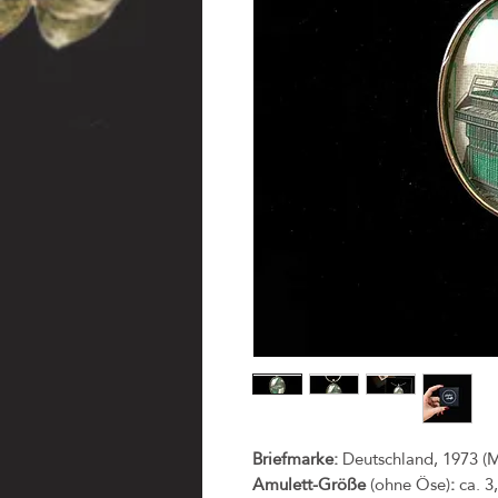
Briefmarke:
Deutschland, 1973 (M
Amulett-Größe
(ohne Öse)
:
ca. 3