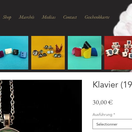
Shop
Marchés
Medias
Contact
Geschenkkarte
Klavier (1
Prix
30,00 €
Ausführung
*
Sélectionner