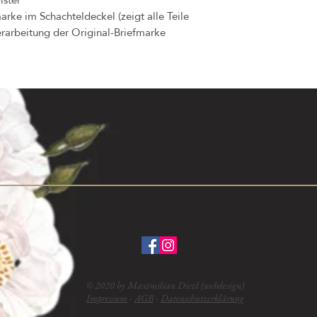
arke im Schachteldeckel (zeigt alle Teile
erarbeitung der Original-Briefmarke
© 2020 by Maximilian Diezl (webdesign)
Impressum
-
AGB
-
Datenschutzerklärung