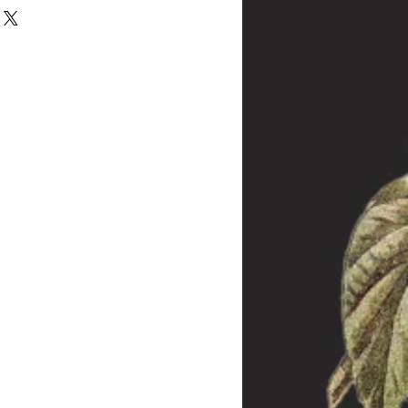
halb von 14 Tagen zurückgegeben - oder
 melden Sie sich bei uns innerhalb dieser
inal-Verpackung bitte in diesem Fall
 die Frist abgelaufen sein, wenden Sie sich
dass wir trotzdem eine Lösung des
 Die Kosten der Rücksendung hat der
llt jedoch bei Sonderanfertigungen, da
re Kunden weiterverkauft werden kann.
rieden sein, nehmen Sie dennoch mit uns
das Problem lösen können.
 die aus der Produktion (und nicht aus
ar sind, wird die Ware repariert oder
 gleicher Ausführung ersetzt. Die Frist