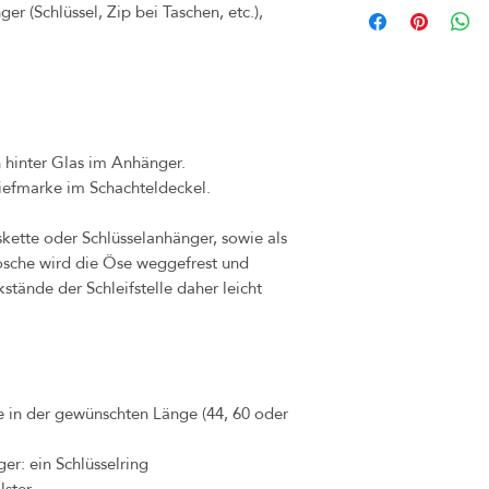
er (Schlüssel, Zip bei Taschen, etc.),
(z.B. bei Märkten) inner
umgetauscht werden. Bitte
Frist. Rechnung und Orig
unbedingt aufheben. Sollte
bitte dennoch an uns, so
Problems finden können.
h hinter Glas im Anhänger.
Käufer zu tragen.
iefmarke im Schachteldeckel.
Das Widerrufsrecht verfä
diese Ware nicht an ande
Sollten Sie jedoch unzuf
skette oder Schlüsselanhänger, sowie als
Kontakt auf, sodass wir 
rosche wird die Öse weggefrest und
Bei Mängel oder Schäden,
stände der Schleifstelle daher leicht
Eigenverschulden) ableitb
durch dasselbe Produkt in
hierfür beträgt 1 Jahr.
te in der gewünschten Länge (44, 60 oder
er: ein Schlüsselring
lster