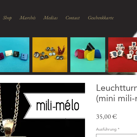
Shop
Marchés
Medias
Contact
Geschenkkarte
Leuchttur
(mini mili
Prix
35,00 €
Ausführung
*