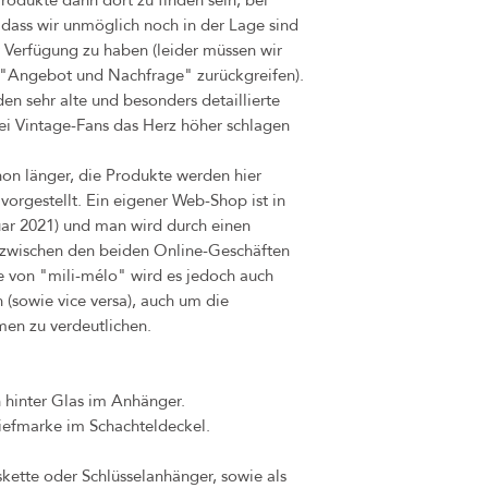
 dass wir unmöglich noch in der Lage sind
r Verfügung zu haben (leider müssen wir
p "Angebot und Nachfrage" zurückgreifen).
en sehr alte und besonders detaillierte
bei Vintage-Fans das Herz höher schlagen
hon länger, die Produkte werden hier
vorgestellt. Ein eigener Web-Shop ist in
uar 2021) und man wird durch einen
t zwischen den beiden Online-Geschäften
e von "mili-mélo" wird es jedoch auch
(sowie vice versa), auch um die
men zu verdeutlichen.
h hinter Glas im Anhänger.
iefmarke im Schachteldeckel.
skette oder Schlüsselanhänger, sowie als