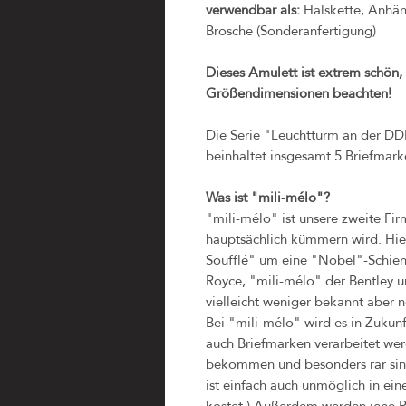
verwendbar als:
Halskette, Anhäng
Brosche (Sonderanfertigung)
Dieses Amulett ist extrem schön, a
Größendimensionen beachten!
Die Serie "Leuchtturm an der DD
beinhaltet insgesamt 5 Briefmark
Was ist "mili-mélo"?
"mili-mélo" ist unsere zweite Fi
hauptsächlich kümmern wird. Hi
Soufflé" um eine "Nobel"-Schiene
Royce, "mili-mélo" der Bentley 
vielleicht weniger bekannt aber n
Bei "mili-mélo" wird es in Zukun
auch Briefmarken verarbeitet wer
bekommen und besonders rar sind
ist einfach auch unmöglich in ei
kostet.) Außerdem werden jene Pr