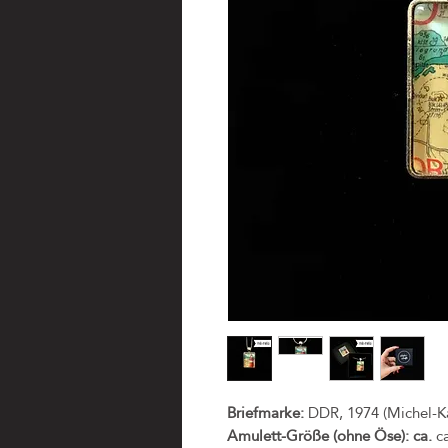
Briefmarke:
DDR, 1974 (Michel-Ka
Amulett-Größe (ohne Öse): ca.
c