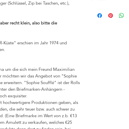
er (Schlüssel, Zip bei Taschen, etc.),
Gold aus nickelfreiem und
Bei Nichtgefallen kann d
(z.B. bei Märkten) inner
ber recht klein, also bitte die
umgetauscht werden. Bitte
Frist. Rechnung und Orig
unbedingt aufheben. Sollte
bitte dennoch an uns, so
R-Küste" erschien im Jahr 1974 und
Problems finden können.
en.
Käufer zu tragen.
Das Widerrufsrecht verfä
diese Ware nicht an ande
rma um die sich mein Freund Maximilian
Sollten Sie jedoch unzuf
er möchten wir das Angebot von "Sophie
Kontakt auf, sodass wir 
 erweitern. "Sophie Soufflé" ist der Rolls
Bei Mängel oder Schäden,
unter den Briefmarken-Anhängern -
Eigenverschulden) ableitb
durch dasselbe Produkt in
och exquisiter.
hierfür beträgt 1 Jahr.
ft hochwertigere Produktionen geben, als
den, die sehr teuer bzw. auch schwer zu
. (Eine Briefmarke im Wert von z.b. €13
nem Amulett zu verkaufen, welches €25
odukte dann dort zu finden sein, bei