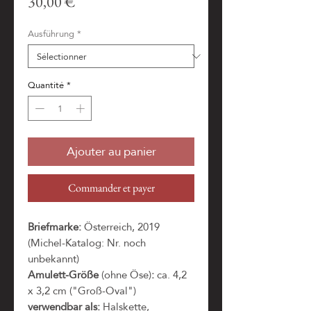
Prix
30,00 €
Ausführung
*
Quantité
*
Ajouter au panier
Commander et payer
Briefmarke:
Österreich, 2019
(Michel-Katalog: Nr. noch
unbekannt)
Amulett-Größe
(ohne Öse)
:
ca. 4,2
x 3,2 cm ("Groß-Oval")
verwendbar als:
Halskette,