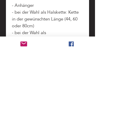
- Anhänger
- bei der Wahl als Halskette: Kette
in der gewünschten Länge (44, 60
oder 80cm)
- bei der Wahl als
Schlüsselanhänger: ein Schlüsselring
- Sophie Souffle-Schachtel mit
Polster
- Kopie der ursprünglichen
Briefmarken im Schachteldeckel
(zeigt alle Teile und Informationen,
die bei der Verarbeitung der
Original-Briefmarke
weggeschnitten werden mussten)
Benutzung
nicht wasserdicht
, bitte unbedingt vor dem
Pfleghinweis
Duschen und Baden abnehmen. (Regen stellt