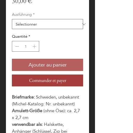
Prix
30,00 €
Ausführung
*
Quantité
*
Ajouter au panier
Commander et payer
Briefmarke:
Schweden, unbekannt
(Michel-Katalog: Nr. unbekannt)
Amulett-Größe
(ohne Öse)
:
ca. 2,7
x 2,7 cm
verwendbar als:
Halskette,
Anhänger (Schlüssel, Zip bei