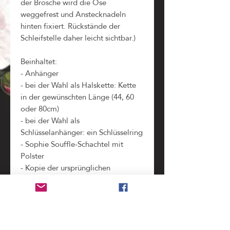
der Brosche wird die Öse
weggefrest und Anstecknadeln
hinten fixiert. Rückstände der
Schleifstelle daher leicht sichtbar.)
Beinhaltet:
- Anhänger
- bei der Wahl als Halskette: Kette
in der gewünschten Länge (44, 60
oder 80cm)
- bei der Wahl als
Schlüsselanhänger: ein Schlüsselring
- Sophie Souffle-Schachtel mit
Polster
- Kopie der ursprünglichen
Briefmarken im Schachteldeckel
(zeigt alle Teile und Informationen,
die bei der Verarbeitung der
Original-Briefmarke
weggeschnitten werden mussten)