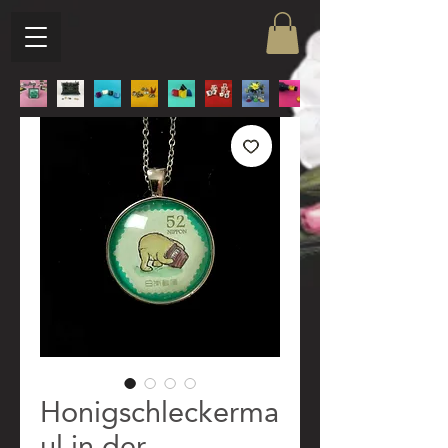
Honigschleckerma
ul in der