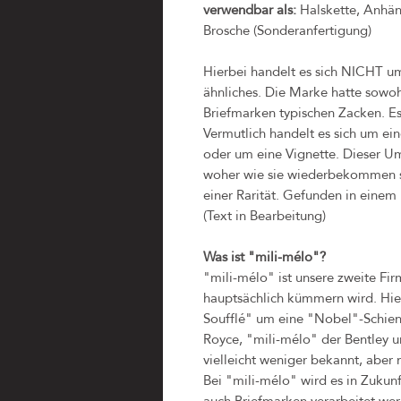
verwendbar als:
Halskette, Anhäng
Brosche (Sonderanfertigung)
Hierbei handelt es sich NICHT u
ähnliches. Die Marke hatte sowohl
Briefmarken typischen Zacken. Es
Vermutlich handelt es sich um ei
oder um eine Vignette. Dieser Um
woher wie sie wiederbekommen s
einer Rarität. Gefunden in eine
(Text in Bearbeitung)
Was ist "mili-mélo"?
"mili-mélo" ist unsere zweite Fi
hauptsächlich kümmern wird. Hi
Soufflé" um eine "Nobel"-Schiene
Royce, "mili-mélo" der Bentley 
vielleicht weniger bekannt, aber 
Bei "mili-mélo" wird es in Zukun
auch Briefmarken verarbeitet wer