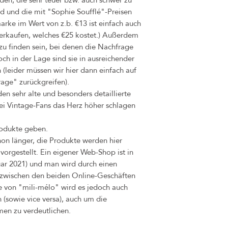
 und die mit "Sophie Soufflé"-Preisen
arke im Wert von z.b. €13 ist einfach auch
erkaufen, welches €25 kostet.) Außerdem
u finden sein, bei denen die Nachfrage
och in der Lage sind sie in ausreichender
 (leider müssen wir hier dann einfach auf
age" zurückgreifen).
en sehr alte und besonders detaillierte
bei Vintage-Fans das Herz höher schlagen
rodukte geben.
hon länger, die Produkte werden hier
vorgestellt. Ein eigener Web-Shop ist in
uar 2021) und man wird durch einen
t zwischen den beiden Online-Geschäften
e von "mili-mélo" wird es jedoch auch
(sowie vice versa), auch um die
men zu verdeutlichen.