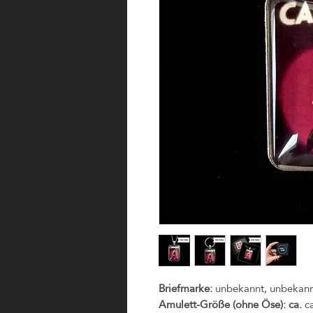
Briefmarke:
unbekannt, unbekan
Amulett-Größe (ohne Öse): ca.
c