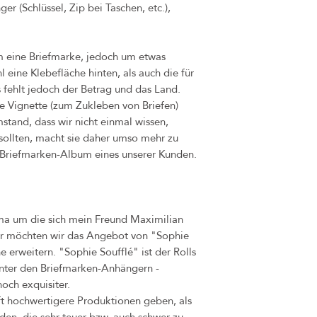
Sollten Sie jedoch unzuf
er (Schlüssel, Zip bei Taschen, etc.),
Kontakt auf, sodass wir 
Bei Mängel oder Schäden,
Eigenverschulden) ableitb
m eine Briefmarke, jedoch um etwas
durch dasselbe Produkt in
 eine Klebefläche hinten, als auch die für
hierfür beträgt 1 Jahr.
 fehlt jedoch der Betrag und das Land.
ne Vignette (zum Zukleben von Briefen)
stand, dass wir nicht einmal wissen,
ollten, macht sie daher umso mehr zu
m Briefmarken-Album eines unserer Kunden.
rma um die sich mein Freund Maximilian
er möchten wir das Angebot von "Sophie
 erweitern. "Sophie Soufflé" ist der Rolls
unter den Briefmarken-Anhängern -
noch exquisiter.
ft hochwertigere Produktionen geben, als
den, die sehr teuer bzw. auch schwer zu