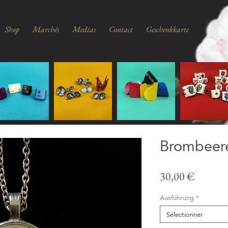
Shop
Marchés
Medias
Contact
Geschenkkarte
Brombeer
Prix
30,00 €
Ausführung
*
Sélectionner