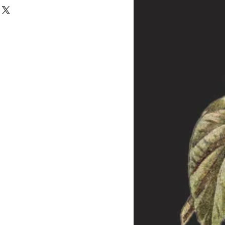
halb von 14 Tagen zurückgegeben - oder
 melden Sie sich bei uns innerhalb dieser
inal-Verpackung bitte in diesem Fall
 die Frist abgelaufen sein, wenden Sie sich
dass wir trotzdem eine Lösung des
 Die Kosten der Rücksendung hat der
llt jedoch bei Sonderanfertigungen, da
re Kunden weiterverkauft werden kann.
rieden sein, nehmen Sie dennoch mit uns
das Problem lösen können.
 die aus der Produktion (und nicht aus
ar sind, wird die Ware repariert oder
 gleicher Ausführung ersetzt. Die Frist