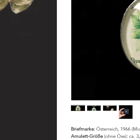
Briefmarke:
Österreich, 1966 (Mic
Amulett-Größe
(ohne Öse)
:
ca. 3