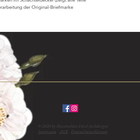
erarbeitung der Original-Briefmarke
© 2020 by Maximilian Diezl (webdesign)
Impressum
-
AGB
-
Datenschutzerklärung