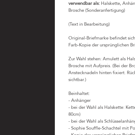
verwendbar als:
Halskette, Anhäng
Brosche (Sonderanfertigung)
(Text in Bearbeitung)
Original-Briefmarke befindet sic
Farb-Kopie der ursprünglichen Br
Zur Wahl stehen: Amulett als Hal
Brosche mit Aufpreis. (Bei der B
Anstecknadeln hinten fixiert. Rück
sichtbar.)
Beinhaltet:
- Anhänger
- bei der Wahl als Halskette: Ket
80cm)
- bei der Wahl als Schlüsselanhäng
- Sophie Souffle-Schachtel mit Po
- Kopie der ursprünglichen Briefm