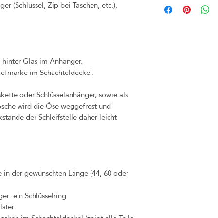
er (Schlüssel, Zip bei Taschen, etc.),
(z.B. bei Märkten) inner
umgetauscht werden. Bitte
Frist. Rechnung und Orig
unbedingt aufheben. Sollte
bitte dennoch an uns, so
h hinter Glas im Anhänger.
Problems finden können.
iefmarke im Schachteldeckel.
Käufer zu tragen.
Das Widerrufsrecht verfä
diese Ware nicht an ande
skette oder Schlüsselanhänger, sowie als
Sollten Sie jedoch unzuf
rosche wird die Öse weggefrest und
Kontakt auf, sodass wir 
stände der Schleifstelle daher leicht
Bei Mängel oder Schäden,
Eigenverschulden) ableitb
durch dasselbe Produkt in
hierfür beträgt 1 Jahr.
te in der gewünschten Länge (44, 60 oder
er: ein Schlüsselring
lster
arken im Schachteldeckel (zeigt alle Teile