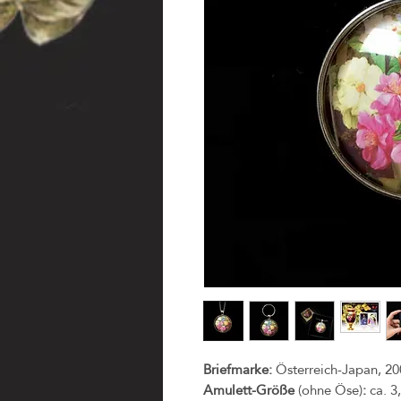
Briefmarke:
Österreich-Japan, 20
Amulett-Größe
(ohne Öse)
:
ca. 3