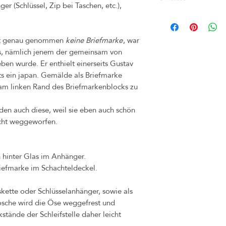
er (Schlüssel, Zip bei Taschen, etc.),
Gold aus nickelfreiem und
Bei Nichtgefallen kann d
(z.B. bei Märkten) inner
ist genau genommen
keine Briefmarke
, war
umgetauscht werden. Bitte
Frist. Rechnung und Orig
ks, nämlich jenem der gemeinsam von
unbedingt aufheben. Sollte
en wurde. Er enthielt einerseits Gustav
bitte dennoch an uns, so
ts ein japan. Gemälde als Briefmarke
Problems finden können.
 am linken Rand des Briefmarkenblocks zu
Käufer zu tragen.
Das Widerrufsrecht verfä
en auch diese, weil sie eben auch schön
diese Ware nicht an ande
nicht weggeworfen.
Sollten Sie jedoch unzuf
Kontakt auf, sodass wir 
Bei Mängel oder Schäden,
h hinter Glas im Anhänger.
Eigenverschulden) ableitb
durch dasselbe Produkt in
iefmarke im Schachteldeckel.
hierfür beträgt 1 Jahr.
skette oder Schlüsselanhänger, sowie als
rosche wird die Öse weggefrest und
stände der Schleifstelle daher leicht