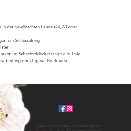
te in der gewünschten Länge (44, 60 oder
er: ein Schlüsselring
lster
arken im Schachteldeckel (zeigt alle Teile
erarbeitung der Original-Briefmarke
© 2020 by Maximilian Diezl (webdesign)
Impressum
-
AGB
-
Datenschutzerklärung