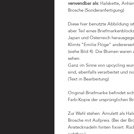
verwendbar als:
Halskette, Anhäng
Brosche (Sonderanfertigung)
Diese hier benutzte Abbildung 
aber Teil eines Briefmarkenbloc
Japan und Österreich herausgegeb
Klimts "Emilie Flöge" anderersei
(siehe Bild 4). Die Blumen waren
sehen.
Ganz im Sinne von upcycling wurd
sind, ebenfalls verarbeitet und 
(Text in Bearbeitung)
Original-Briefmarke befindet sic
Farb-Kopie der ursprünglichen Br
Zur Wahl stehen: Amulett als Hal
Brosche mit Aufpreis. (Bei der B
Anstecknadeln hinten fixiert. Rück
sichtbar.)