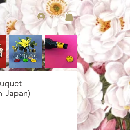
Se connecter
uquet
h-Japan)