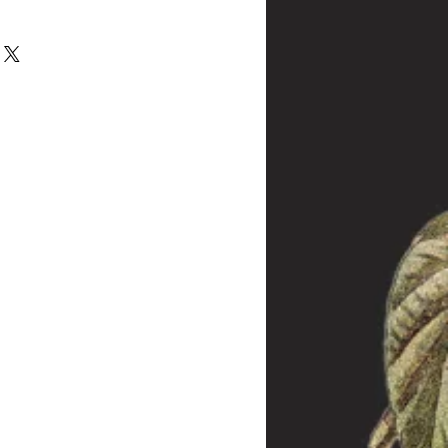
 bleifreiem Eisen.
as Produkt via Post oder auch persönlich
halb von 14 Tagen zurückgegeben - oder
 melden Sie sich bei uns innerhalb dieser
inal-Verpackung bitte in diesem Fall
 die Frist abgelaufen sein, wenden Sie sich
dass wir trotzdem eine Lösung des
 Die Kosten der Rücksendung hat der
llt jedoch bei Sonderanfertigungen, da
re Kunden weiterverkauft werden kann.
rieden sein, nehmen Sie dennoch mit uns
das Problem lösen können.
 die aus der Produktion (und nicht aus
ar sind, wird die Ware repariert oder
 gleicher Ausführung ersetzt. Die Frist