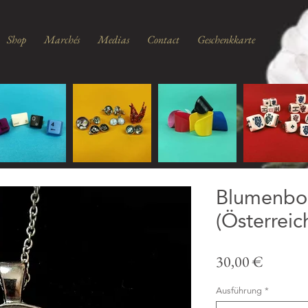
Shop
Marchés
Medias
Contact
Geschenkkarte
Blumenbo
(Österreic
Prix
30,00 €
Ausführung
*