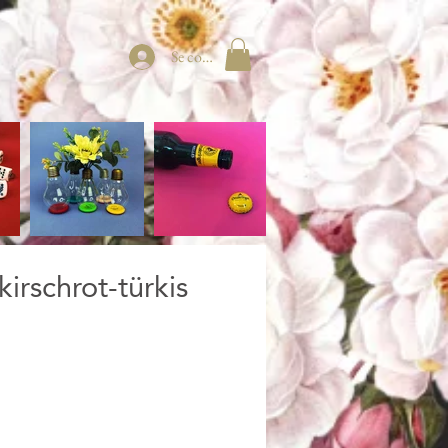
Se connecter
kirschrot-türkis