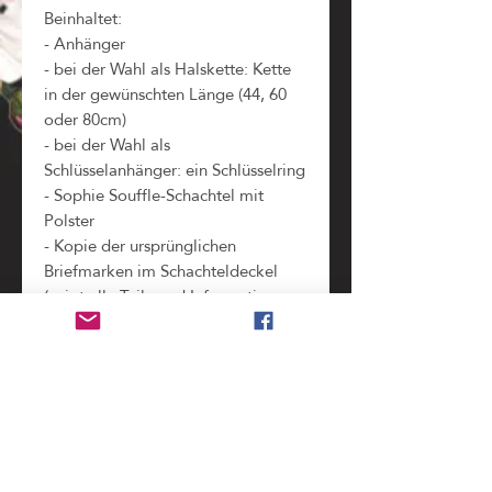
Beinhaltet:
- Anhänger
- bei der Wahl als Halskette: Kette
in der gewünschten Länge (44, 60
oder 80cm)
- bei der Wahl als
Schlüsselanhänger: ein Schlüsselring
- Sophie Souffle-Schachtel mit
Polster
- Kopie der ursprünglichen
Briefmarken im Schachteldeckel
(zeigt alle Teile und Informationen,
die bei der Verarbeitung der
Original-Briefmarke
weggeschnitten werden mussten)
Benutzung
nicht wasserdicht
, bitte unbedingt vor dem