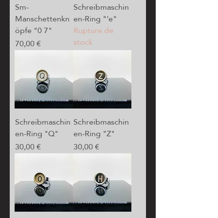
Sm-
Schreibmaschin
Manschettenkn
en-Ring "'e"
öpfe "0 7"
Rupture de
stock
Prix
70,00 €
Schreibmaschin
Schreibmaschin
en-Ring "Q"
en-Ring "Z"
Prix
Prix
30,00 €
30,00 €