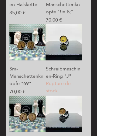
en-Halskette
Manschettenkn
öpfe "! = ß;"
Prix
35,00 €
Prix
70,00 €
Sm-
Schreibmaschin
Manschettenkn
en-Ring "J"
öpfe "69"
Rupture de
stock
Prix
70,00 €